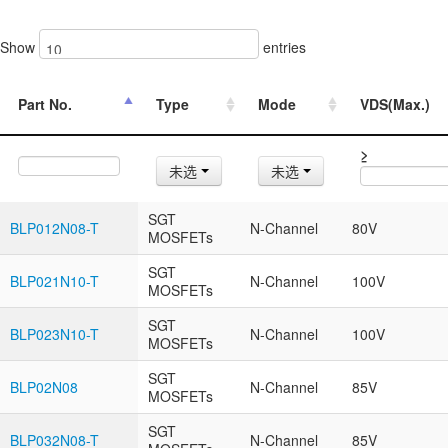
Show
entries
Part No.
Type
Mode
VDS(Max.)
≥
未选
未选
SGT
BLP012N08-T
N-Channel
80V
MOSFETs
SGT
BLP021N10-T
N-Channel
100V
MOSFETs
SGT
BLP023N10-T
N-Channel
100V
MOSFETs
SGT
BLP02N08
N-Channel
85V
MOSFETs
SGT
BLP032N08-T
N-Channel
85V