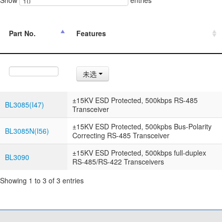
Part No.
Features
未选
±15KV ESD Protected, 500kbps RS-485
BL3085(I47)
Transceiver
±15KV ESD Protected, 500kpbs Bus-Polarity
BL3085N(I56)
Correcting RS-485 Transceiver
±15KV ESD Protected, 500kbps full-duplex
BL3090
RS-485/RS-422 Transceivers
Showing 1 to 3 of 3 entries