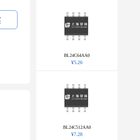
BL24C64AA0
¥5.26
BL24C512AA0
¥7.28