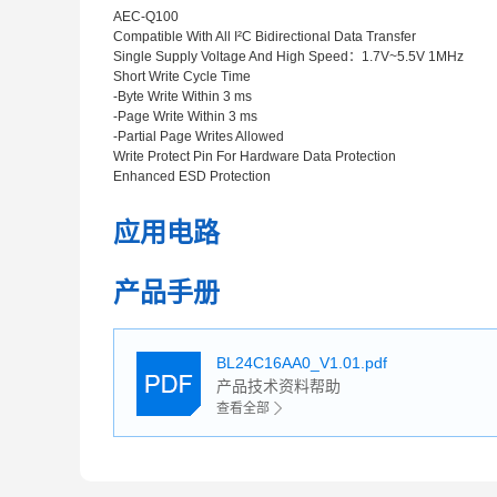
AEC-Q100
Compatible With All I²C Bidirectional Data Transfer
Single Supply Voltage And High Speed：1.7V~5.5V 1MHz
Short Write Cycle Time
-Byte Write Within 3 ms
-Page Write Within 3 ms
-Partial Page Writes Allowed
Write Protect Pin For Hardware Data Protection
Enhanced ESD Protection
应用电路
产品手册
BL24C16AA0_V1.01.pdf
产品技术资料帮助
查看全部