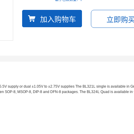
 5.5V supply or dual ±1.05V to ±2.75V supplies The BL321L single is available in 
reen SOP-8, MSOP-8, DIP-8 and DFN-8 packages. The BL324L Quad is available i