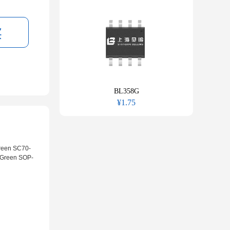
BL358G
¥1.75
Green SC70-
n Green SOP-