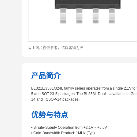
以上图片仅供参考，请以实物为准
产品简介
BL321L/358L/324L family series operates from a single 2.1V to
5 and SOT-23-5 packages. The BL358L Dual is available in G
14 and TSSOP-14 packages.
优势与特点
• Single-Supply Operation from +2.1V ~ +5.5V
• Gain-Bandwidth Product: 1MHz (Typ)