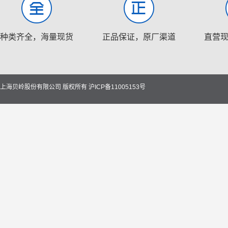
种类齐全，海量现货
正品保证，原厂渠道
直营
上海贝岭股份有限公司 版权所有
沪ICP备11005153号